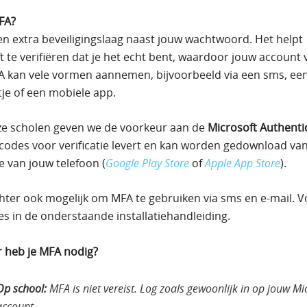
FA?
en extra beveiligingslaag naast jouw wachtwoord. Het helpt
t te verifiëren dat je het echt bent, waardoor jouw account v
MFA kan vele vormen aannemen, bijvoorbeeld via een sms, ee
tje of een mobiele app.
e scholen geven we de voorkeur aan de
Microsoft Authenti
e codes voor verificatie levert en kan worden gedownload van
e van jouw telefoon (
Google Play Store
of
Apple App Store
).
chter ook mogelijk om MFA te gebruiken via sms en e-mail. V
ies in de onderstaande installatiehandleiding.
 heb je MFA nodig?
Op school:
MFA is niet vereist. Log zoals gewoonlijk in op jouw Mi
account.