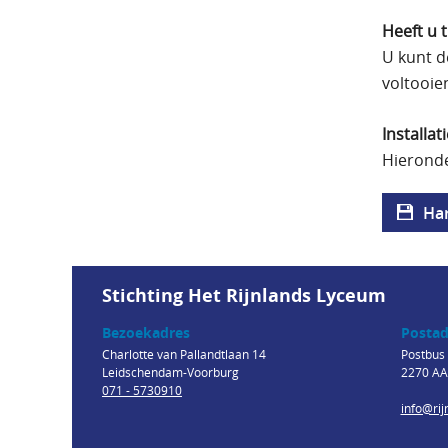
Heeft u 
U kunt d
voltooie
Installa
Hierond
Han
Stichting Het Rijnlands Lyceum
Bezoekadres
Postad
Charlotte van Pallandtlaan 14
Postbus
Leidschendam-Voorburg
2270 AA
071 - 5730910
info@rij