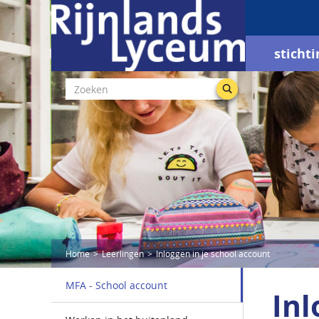
stichti
Home
Leerlingen
Inloggen in je school account
MFA - School account
Inl