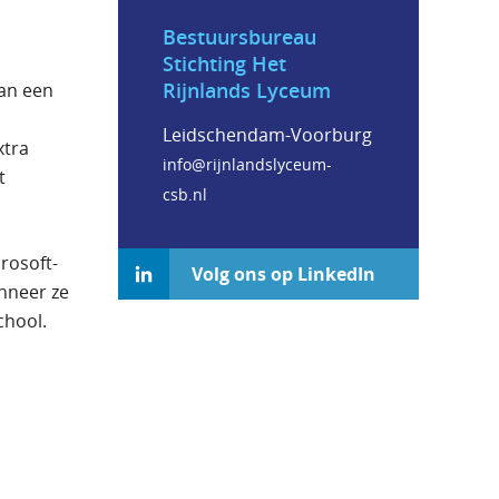
Bestuursbureau
Stichting Het
Rijnlands Lyceum
an een
Leidschendam-Voorburg
xtra
info@rijnlandslyceum-
t
csb.nl
crosoft-
Volg ons op LinkedIn
nneer ze
chool.