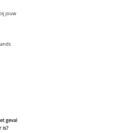
bij jouw
lands
et geval
 is?