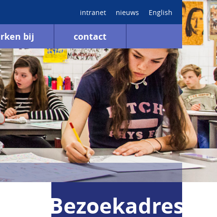
intranet
nieuws
English
rken bij
contact
Bezoekadres