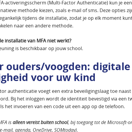
FA-activeringsscherm (Multi-Factor Authenticatie) kun je ee
natieve methode kiezen, zoals e-mail of sms. Deze opties zijn
egankelijk tijdens de installatie, zodat je op elk moment kun
akelen naar een andere methode.
e installatie van MFA niet werkt?
uning is beschikbaar op jouw school.
r ouders/voogden: digitale
ligheid voor uw kind
ctor authenticatie voegt een extra beveiligingslaag toe naast
rd. Bij het inloggen wordt de identiteit bevestigd via een 
als het invoeren van een code uit een app op de telefoon.
MFA is
alleen vereist buiten school
, bij toegang tot de Microsoft-
(e-mail, agenda, OneDrive, SOMtoday).