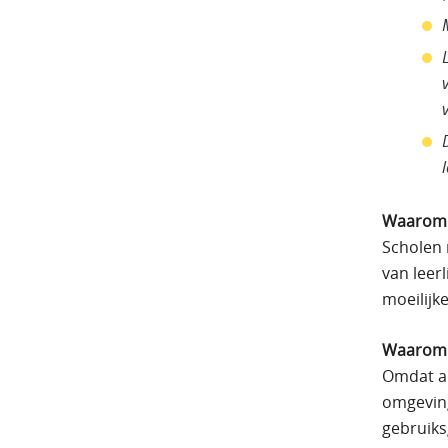
Waarom 
Scholen
van leer
moeilijke
Waarom 
Omdat al
omgeving
gebruik