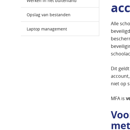
Werken in het buitenland
ac
Opslag van bestanden
Alle sch
Laptop management
beveilig
bescher
beveiligi
schoola
Dit geld
account,
niet op 
MFA is
v
Voor
met