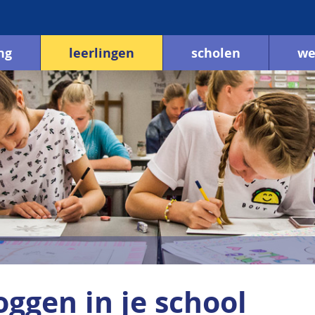
ng
leerlingen
scholen
we
oggen in je school