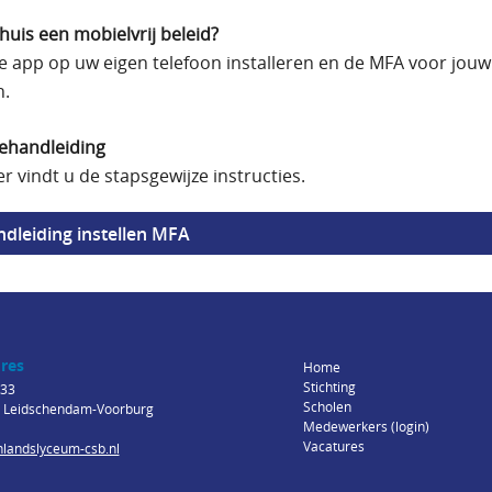
thuis een mobielvrij beleid?
e app op uw eigen telefoon installeren en de MFA voor jouw
n.
tiehandleiding
er
vindt u de stapsgewijze instructies.
dleiding instellen MFA
res
Home
Stichting
 33
Scholen
 Leidschendam-Voorburg
Medewerkers (login)
Vacatures
nlandslyceum-csb.nl