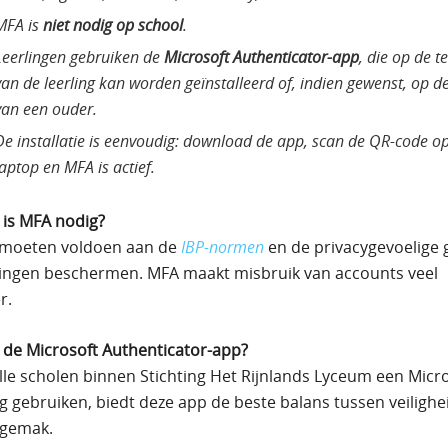
MFA is
niet nodig op school
.
Leerlingen gebruiken de
Microsoft Authenticator-app
, die op de t
van de leerling kan worden geïnstalleerd of, indien gewenst, op d
van een ouder.
De installatie is eenvoudig: download de app, scan de QR-code o
laptop en MFA is actief.
is MFA nodig?
 moeten voldoen aan de
IBP-normen
en de privacygevoelige
lingen beschermen. MFA maakt misbruik van accounts veel
r.
de Microsoft Authenticator-app?
le scholen binnen Stichting Het Rijnlands Lyceum een Micro
 gebruiken, biedt deze app de beste balans tussen veilighe
sgemak.