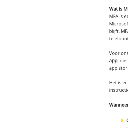
Wat is M
MFA is e
Microsof
blijft. 
telefoon
Voor onz
app
, di
app stor
Het is e
instruct
Wanneer