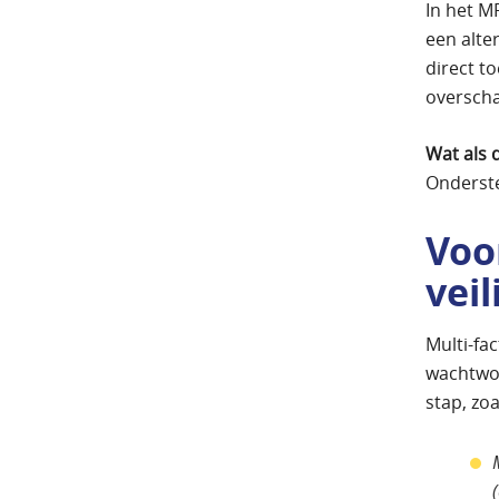
In het M
een alter
direct to
oversch
Wat als d
Onderste
Voo
vei
Multi-fa
wachtwoo
stap, zo