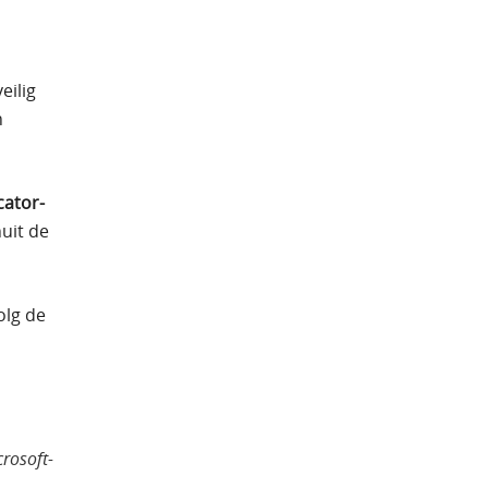
eilig
n
cator-
uit de
olg de
crosoft-