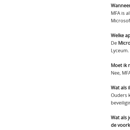
Wanneer
MFA is a
Microsof
Welke ap
De
Micro
Lyceum.
Moet ik 
Nee, MFA
Wat als 
Ouders k
beveilig
Wat als 
de voork