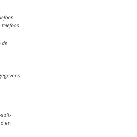
elefoon
e telefoon
p de
 gegevens
soft-
id en