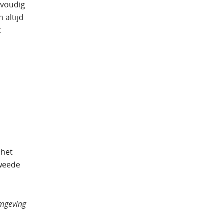
nvoudig
 altijd
t
 het
tweede
omgeving