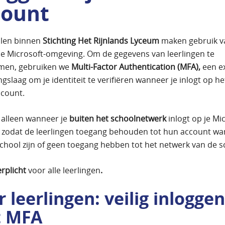
count
olen binnen
Stichting Het Rijnlands Lyceum
maken gebruik v
de Microsoft-omgeving. Om de gegevens van leerlingen te
men, gebruiken we
Multi-Factor Authentication (MFA),
een e
ngslaag om je identiteit te verifiëren wanneer je inlogt op he
ccount.
t alleen wanneer je
buiten het schoolnetwerk
inlogt op je Mi
 zodat de leerlingen toegang behouden tot hun account wa
school zijn of geen toegang hebben tot het netwerk van de s
erplicht
voor alle leerlingen
.
 leerlingen: veilig inloggen
 MFA